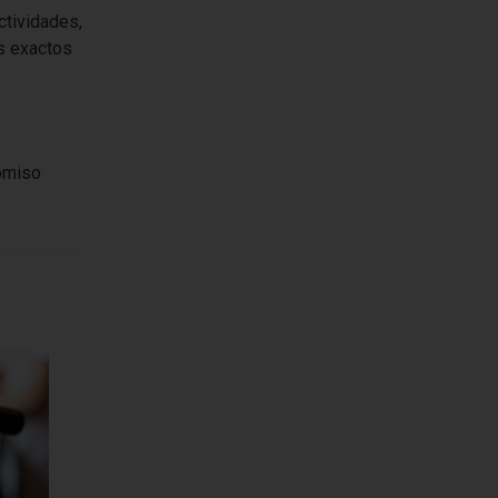
ctividades,
s exactos
romiso