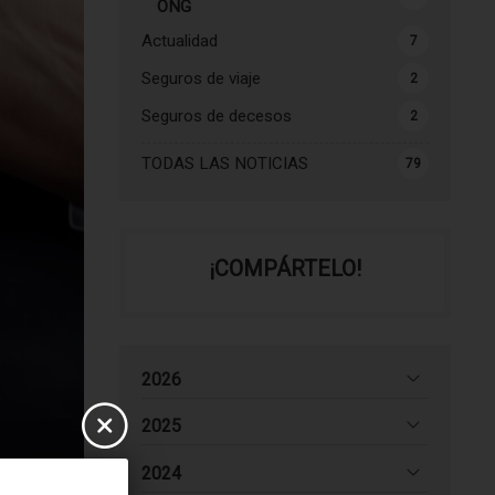
ONG
Actualidad
7
Seguros de viaje
2
Seguros de decesos
2
TODAS LAS NOTICIAS
79
¡COMPÁRTELO!
2026
2025
2024