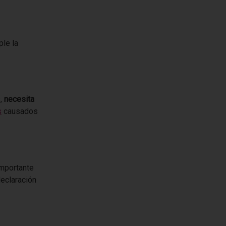
ple la
s,
necesita
s
causados
importante
eclaración