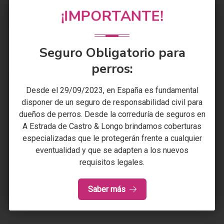
responsabilidad civil en que pueda incurrir ante
¡IMPORTANTE!
terceros por actos de los que sea responsable.
Seguro Obligatorio para
perros:
Desde el 29/09/2023, en España es fundamental
Seguros de Comunidades
disponer de un seguro de responsabilidad civil para
dueños de perros. Desde la correduría de seguros en
En
Castro & Longo
sabemos que cada comunidad es
A Estrada
de
Castro & Longo
brindamos coberturas
diferente. Por eso nuestros seguros están
especializadas que le protegerán frente a cualquier
diseñados según las características de cada edificio.
eventualidad y que se adapten a los nuevos
requisitos legales.
Una comunidad de vecinos debe disponer de los
servicios urgentes y necesarios para afrontar
cualquier eventualidad que pueda producirse.
Saber más