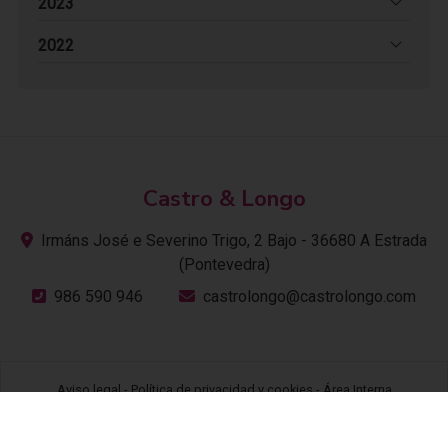
2023
2022
Castro & Longo
Irmáns José e Severino Trigo, 2 Bajo -
36680 A Estrada
(Pontevedra)
986 590 946
castrolongo@castrolongo.com
Aviso legal
-
Política de privacidad y cookies
-
Área Interna
© PÁXINAS GALEGAS