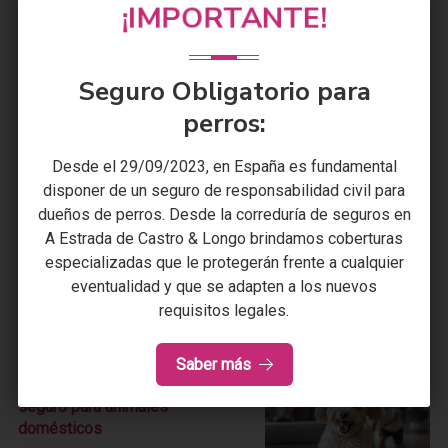
Beneficios de trabajar con una
¡IMPORTANTE!
correduría de seguros frente a
contratar directamente
09/09/2025
Actualidad
Seguro Obligatorio para
perros:
Desde el 29/09/2023, en España es fundamental
disponer de un seguro de responsabilidad civil para
¿Qué tener en cuenta a la hora
dueños de perros. Desde la correduría de seguros en
de contratar un seguro de vida?
A Estrada
de
Castro & Longo
brindamos coberturas
28/07/2025
Seguros de vida
especializadas que le protegerán frente a cualquier
eventualidad y que se adapten a los nuevos
requisitos legales.
Saber más
3 motivos para contratar un
seguro para animales
domésticos