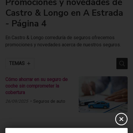
Promociones y novedades de
Castro & Longo en A Estrada
- Página 4
En Castro & Longo correduría de seguros ofrecemos
promociones y novedades acerca de nuestros seguros.
TEMAS
Cómo ahorrar en su seguro de
coche sin comprometer la
cobertura
26/09/2025
Seguros de auto